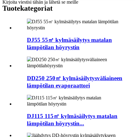
Kirjoita viestisi tähän ja lähetä se meille
Tuotekategoriat
DJ55 55㎡ kylmäsäilytys matalan
lämpötilan höyrystin
DD250 250㎡ kylmäsäilytysväliaineen
lämpötilan evaporaattori
DJ115 115㎡ kylmäsäilytys matalan
lämpötilan höyrystin...