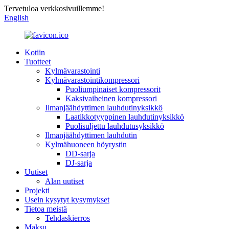
Tervetuloa verkkosivuillemme!
English
Kotiin
Tuotteet
Kylmävarastointi
Kylmävarastointikompressori
Puoliumpinaiset kompressorit
Kaksivaiheinen kompressori
Ilmanjäähdyttimen lauhdutinyksikkö
Laatikkotyyppinen lauhdutinyksikkö
Puolisuljettu lauhdutusyksikkö
Ilmanjäähdyttimen lauhdutin
Kylmähuoneen höyrystin
DD-sarja
DJ-sarja
Uutiset
Alan uutiset
Projekti
Usein kysytyt kysymykset
Tietoa meistä
Tehdaskierros
Maksu