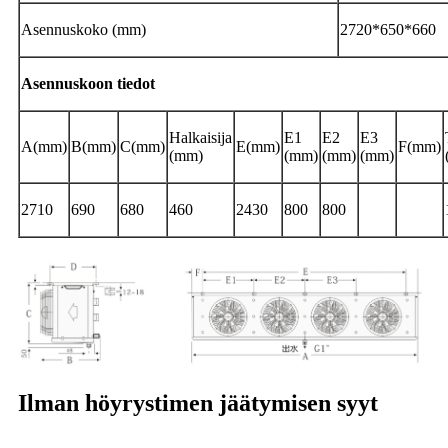
Asennuskoko (mm)
2720*650*660
Asennuskoon tiedot
Halkaisija
E1
E2
E3
A(mm)
B(mm)
C(mm)
E(mm)
F(mm)
(mm)
(mm)
(mm)
(mm)
2710
690
680
460
2430
800
800
Ilman höyrystimen jäätymisen syyt