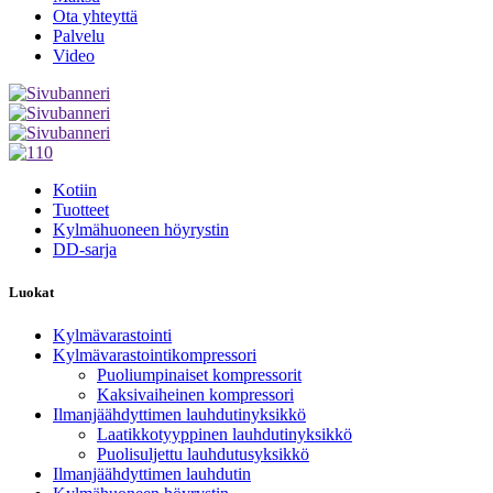
Ota yhteyttä
Palvelu
Video
Kotiin
Tuotteet
Kylmähuoneen höyrystin
DD-sarja
Luokat
Kylmävarastointi
Kylmävarastointikompressori
Puoliumpinaiset kompressorit
Kaksivaiheinen kompressori
Ilmanjäähdyttimen lauhdutinyksikkö
Laatikkotyyppinen lauhdutinyksikkö
Puolisuljettu lauhdutusyksikkö
Ilmanjäähdyttimen lauhdutin