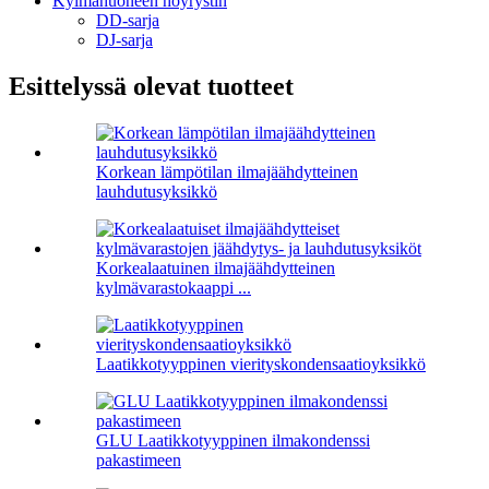
Kylmähuoneen höyrystin
DD-sarja
DJ-sarja
Esittelyssä olevat tuotteet
Korkean lämpötilan ilmajäähdytteinen
lauhdutusyksikkö
Korkealaatuinen ilmajäähdytteinen
kylmävarastokaappi ...
Laatikkotyyppinen vierityskondensaatioyksikkö
GLU Laatikkotyyppinen ilmakondenssi
pakastimeen