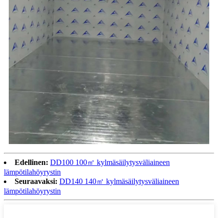
Edellinen:
DD100 100㎡ kylmäsäilytysväliaineen
lämpötilahöyrystin
Seuraavaksi:
DD140 140㎡ kylmäsäilytysväliaineen
lämpötilahöyrystin