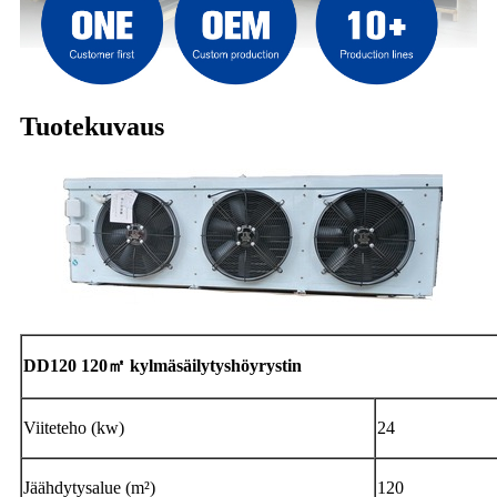
Tuotekuvaus
DD120 120㎡ kylmäsäilytyshöyrystin
Viiteteho (kw)
24
Jäähdytysalue (m²)
120