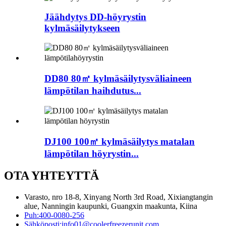
Jäähdytys DD-höyrystin
kylmäsäilytykseen
DD80 80㎡ kylmäsäilytysväliaineen
lämpötilan haihdutus...
DJ100 100㎡ kylmäsäilytys matalan
lämpötilan höyrystin...
OTA YHTEYTTÄ
Varasto, nro 18-8, Xinyang North 3rd Road, Xixiangtangin
alue, Nanningin kaupunki, Guangxin maakunta, Kiina
Puh:
400-0080-256
Sähköposti:
info01@coolerfreezerunit.com