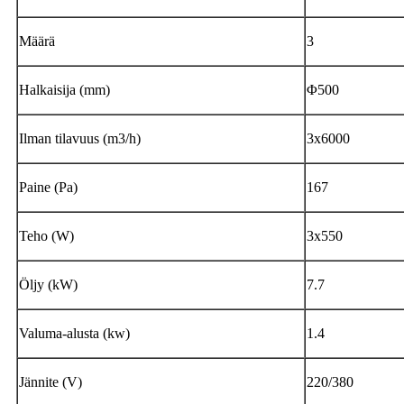
Määrä
3
Halkaisija (mm)
Φ500
Ilman tilavuus (m3/h)
3x6000
Paine (Pa)
167
Teho (W)
3x550
Öljy (kW)
7.7
Valuma-alusta (kw)
1.4
Jännite (V)
220/380