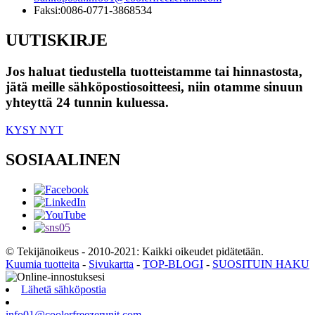
Faksi:
0086-0771-3868534
UUTISKIRJE
Jos haluat tiedustella tuotteistamme tai hinnastosta,
jätä meille sähköpostiosoitteesi, niin otamme sinuun
yhteyttä 24 tunnin kuluessa.
KYSY NYT
SOSIAALINEN
© Tekijänoikeus - 2010-2021: Kaikki oikeudet pidätetään.
Kuumia tuotteita
-
Sivukartta
-
TOP-BLOGI
-
SUOSITUIN HAKU
Lähetä sähköpostia
info01@coolerfreezerunit.com