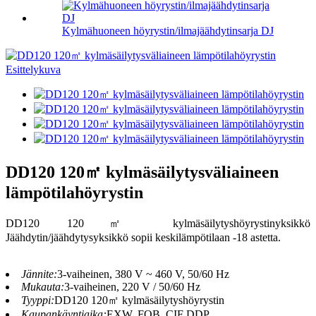
Kylmähuoneen höyrystin/ilmajäähdytinsarja DJ
DD120 120㎡ kylmäsäilytysväliaineen
lämpötilahöyrystin
DD120 120㎡ kylmäsäilytyshöyrystinyksikkö
Jäähdytin/jäähdytysyksikkö sopii keskilämpötilaan -18 astetta.
Jännite:
3-vaiheinen, 380 V ~ 460 V, 50/60 Hz
Mukauta:
3-vaiheinen, 220 V / 50/60 Hz
Tyyppi:
DD120 120㎡ kylmäsäilytyshöyrystin
Kaupankäyntiaika:
EXW, FOB, CIF DDP