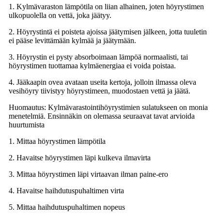
1. Kylmävaraston lämpötila on liian alhainen, joten höyrystimen
ulkopuolella on vettä, joka jäätyy.
2. Höyrystintä ei poisteta ajoissa jäätymisen jälkeen, jotta tuuletin
ei pääse levittämään kylmää ja jäätymään.
3. Höyrystin ei pysty absorboimaan lämpöä normaalisti, tai
höyrystimen tuottamaa kylmäenergiaa ei voida poistaa.
4. Jääkaapin ovea avataan useita kertoja, jolloin ilmassa oleva
vesihöyry tiivistyy höyrystimeen, muodostaen vettä ja jäätä.
Huomautus: Kylmävarastointihöyrystimien sulatukseen on monia
menetelmiä. Ensinnäkin on olemassa seuraavat tavat arvioida
huurtumista
1. Mittaa höyrystimen lämpötila
2. Havaitse höyrystimen läpi kulkeva ilmavirta
3. Mittaa höyrystimen läpi virtaavan ilman paine-ero
4. Havaitse haihdutuspuhaltimen virta
5. Mittaa haihdutuspuhaltimen nopeus